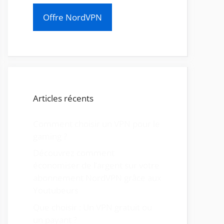
Offre NordVPN
Articles récents
Comment choisir un VPN pour le
gaming ?
Découvrez comment
économiser de l’argent sur votre
abonnement NordVPN grâce aux
Youtubeurs
Que choisir : Un VPN gratuit ou
un payant ?