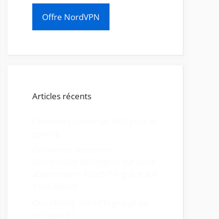
Offre NordVPN
Articles récents
Comment choisir un VPN pour le
gaming ?
Découvrez comment
économiser de l’argent sur votre
abonnement NordVPN grâce aux
Youtubeurs
Que choisir : Un VPN gratuit ou
un payant ?